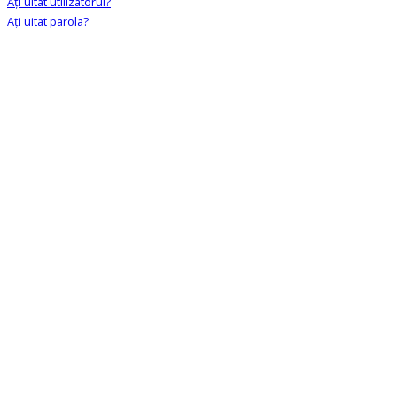
Aţi uitat utilizatorul?
Aţi uitat parola?