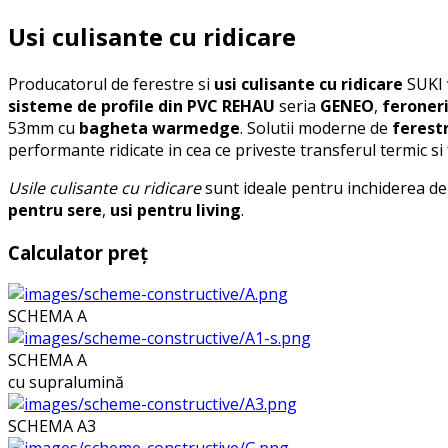
Usi culisante cu ridicare
Producatorul de ferestre si
usi culisante cu ridicare
SUKI 
sisteme de profile din PVC
REHAU
seria
GENEO
,
feroner
53mm cu
bagheta warmedge
. Solutii moderne de
ferestr
performante ridicate in cea ce priveste transferul termic si fo
Usile culisante cu ridicare
sunt ideale pentru inchiderea de 
pentru sere
,
usi pentru living
.
Calculator preț
SCHEMA A
SCHEMA A
cu supralumină
SCHEMA A3