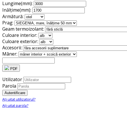
Lungime(mm):
Inălțime(mm):
Armătură:
Prag:
Geam termoizolant:
Culoare interior:
Culoare exterior:
Accesorii:
Mâner:
PDF
Utilizator
Parola
Autentificare
Aţi uitat utilizatorul?
Aţi uitat parola?