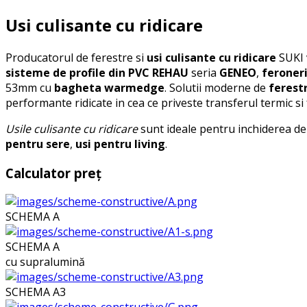
Usi culisante cu ridicare
Producatorul de ferestre si
usi culisante cu ridicare
SUKI 
sisteme de profile din PVC
REHAU
seria
GENEO
,
feroner
53mm cu
bagheta warmedge
. Solutii moderne de
ferestr
performante ridicate in cea ce priveste transferul termic si fo
Usile culisante cu ridicare
sunt ideale pentru inchiderea de 
pentru sere
,
usi pentru living
.
Calculator preț
SCHEMA A
SCHEMA A
cu supralumină
SCHEMA A3