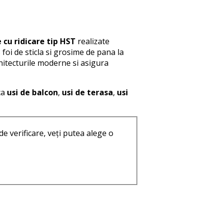
e cu ridicare tip HST
realizate
 foi de sticla si grosime de pana la
hitecturile moderne si asigura
ca
usi de balcon
,
usi de terasa
,
usi
de verificare, veți putea alege o