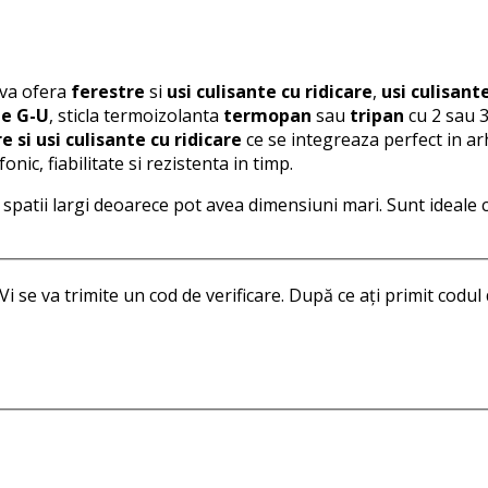
va ofera
ferestre
si
usi culisante cu ridicare
,
usi culisant
ie G-U
, sticla termoizolanta
termopan
sau
tripan
cu 2 sau 3
e si usi culisante cu ridicare
ce se integreaza perfect in ar
nic, fiabilitate si rezistenta in timp.
spatii largi deoarece pot avea dimensiuni mari. Sunt ideale 
 se va trimite un cod de verificare. După ce ați primit codul 