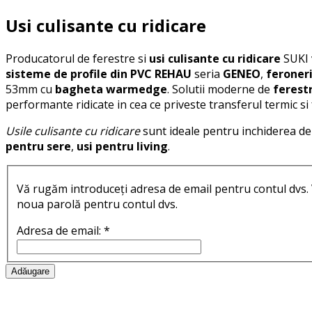
Usi culisante cu ridicare
Producatorul de ferestre si
usi culisante cu ridicare
SUKI 
sisteme de profile din PVC
REHAU
seria
GENEO
,
feroner
53mm cu
bagheta warmedge
. Solutii moderne de
ferestr
performante ridicate in cea ce priveste transferul termic si fo
Usile culisante cu ridicare
sunt ideale pentru inchiderea de 
pentru sere
,
usi pentru living
.
Vă rugăm introduceți adresa de email pentru contul dvs. Vi
noua parolă pentru contul dvs.
Adresa de email:
*
Adăugare