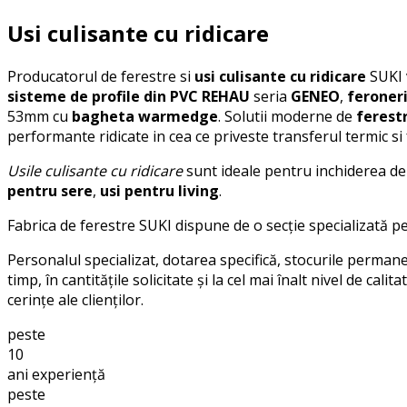
Usi culisante cu ridicare
Producatorul de ferestre si
usi culisante cu ridicare
SUKI 
sisteme de profile din PVC
REHAU
seria
GENEO
,
feroner
53mm cu
bagheta warmedge
. Solutii moderne de
ferestr
performante ridicate in cea ce priveste transferul termic si fo
Usile culisante cu ridicare
sunt ideale pentru inchiderea de 
pentru sere
,
usi pentru living
.
Fabrica de ferestre SUKI dispune de o secţie specializată pe
Personalul specializat, dotarea specifică, stocurile permanen
timp, în cantităţile solicitate şi la cel mai înalt nivel de c
cerinţe ale clienţilor.
peste
10
ani experiență
peste